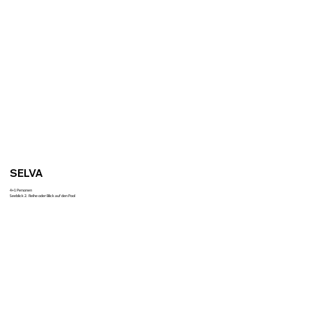
SELVA
4+1 Personen
Seeblick 2. Reihe oder Blick auf den Pool