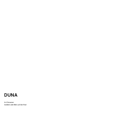
DUNA
4+1 Personen
Seeblick oder Blick auf den Pool