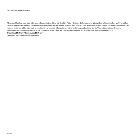
NÜTZLICHE INFORMATIONEN
Alle unsere Mobilheime verfügen über eine voll ausgestattete Küche mit Geschirr, Töpfen, Besteck, Kaffeemaschine, Mikrowelle und Wasserkocher, um Ihnen völlige
Unabhängigkeit zu garantieren. Darüber hinaus ist jede Einheit mit Bettwäsche, Handtüchern, Haartrockner, Kissen, Matratzenauflagen und Decken ausgestattet, um
Ihnen einen komfortablen Aufenthalt zu ermöglichen. Um zu jeder Jahreszeit maximalen Komfort zu gewährleisten, sind alle Unterkünfte isoliert und mit einer
Wärmepumpe/Klimaanlage ausgestattet, die im Sommer für ein kühles und in den kühleren Monaten für ein angenehm warmes Raumklima sorgt.
Check-in ab 15:00 Uhr / Check-out bis 10:00 Uhr
Obligatorische Endreinigung gegen Aufpreis
EXTRA