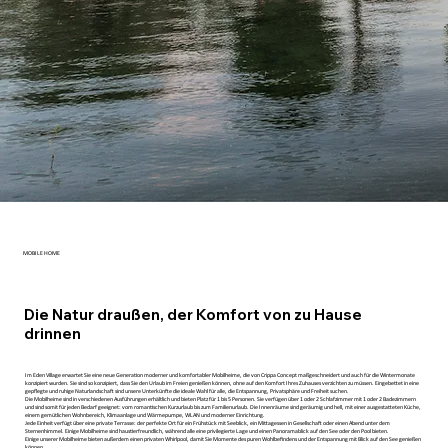
MOBILE HOME
Die Natur draußen, der Komfort von zu Hause
drinnen
Im Eden Village erwartet Sie eine neue Generation moderner und komfortabler Mobilheime, die von Crippa Concept maßgeschneidert und auch für die Wintermonate
konzipiert wurden. Sie sind so konzipiert, dass Sie den Urlaub im Freien genießen können, ohne auf den Komfort Ihres Zuhauses verzichten zu müssen. Eingebettet in eine
gepflegte und ruhige Naturlandschaft sind unsere Unterkünfte die ideale Wahl für alle, die Entspannung, Privatsphäre und Freiheit suchen.
Die Mobilheime sind in verschiedenen Ausführungen erhältlich und bieten Platz für 1 bis 5 Personen. Sie verfügen über 1 oder 2 Schlafzimmer mit 1 oder 2 Badezimmern
und sind somit für jeden Bedarf geeignet: vom romantischen Kurzurlaub bis zum Familienurlaub. Die Innenräume sind geräumig und hell, mit einer ausgestatteten Küche,
einem gemütlichen Wohnbereich, Klimaanlage und Wärmepumpe, WLAN und moderner Einrichtung.
Jede Einheit verfügt über eine private Terrasse: der perfekte Ort für ein Frühstück mit Seeblick, ein Mittagessen in Gesellschaft oder einen Abend unter dem
Sternenhimmel. Einige Mobilheime sind haustierfreundlich, während alle eine privilegierte Lage und einen Panoramablick auf den See oder den Pool bieten.
Einige unserer Mobilheime bieten außerdem einen privaten Whirlpool, damit Sie Momente des puren Wohlbefindens und der Entspannung mit Blick auf den See genießen
können.