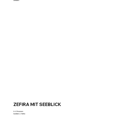
Seeblick
ZEFIRA MIT SEEBLICK
4 +1 Personen
Seeblick 2. Reihe