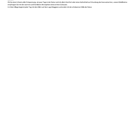
Ob Sie einen Urlaub voller Entspannung, ein paar Tage in der Natur und mit allem Komfort oder einen Aufenthalt zur Erkundung des Sees wünschen, unsere Mobilheime
empfangen Sie mit der warmen und familiären Atmosphäre eines echten Zuhauses.
Im Eden Village beginnt jeder Tag mit dem Blick auf den Lago Maggiore und endet mit der erholsamen Stille der Natur.