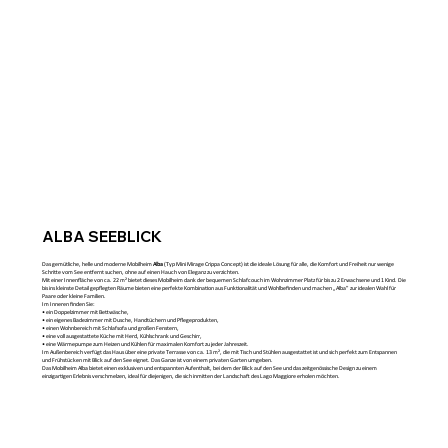
ALBA SEEBLICK
Das gemütliche, helle und moderne Mobilheim
Alba
(Typ Mini Mirage Crippa Concept) ist die ideale Lösung für alle, die Komfort und Freiheit nur wenige
Schritte vom See entfernt suchen, ohne auf einen Hauch von Eleganz zu verzichten.
Mit einer Innenfläche von ca. 22 m² bietet dieses Mobilheim dank der bequemen Schlafcouch im Wohnzimmer Platz für bis zu 2 Erwachsene und 1 Kind. Die
bis ins kleinste Detail gepflegten Räume bieten eine perfekte Kombination aus Funktionalität und Wohlbefinden und machen „Alba” zur idealen Wahl für
Paare oder kleine Familien.
Im Inneren finden Sie:
• ein Doppelzimmer mit Bettwäsche,
• ein eigenes Badezimmer mit Dusche, Handtüchern und Pflegeprodukten,
• einen Wohnbereich mit Schlafsofa und großen Fenstern,
• eine voll ausgestattete Küche mit Herd, Kühlschrank und Geschirr,
• eine Wärmepumpe zum Heizen und Kühlen für maximalen Komfort zu jeder Jahreszeit.
Im Außenbereich verfügt das Haus über eine private Terrasse von ca. 13 m², die mit Tisch und Stühlen ausgestattet ist und sich perfekt zum Entspannen
und Frühstücken mit Blick auf den See eignet. Das Ganze ist von einem privaten Garten umgeben.
Das Mobilheim Alba bietet einen exklusiven und entspannten Aufenthalt, bei dem der Blick auf den See und das zeitgenössische Design zu einem
einzigartigen Erlebnis verschmelzen, ideal für diejenigen, die sich inmitten der Landschaft des Lago Maggiore erholen möchten.