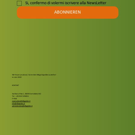
Si, confermo di volermi iscrivere alla NewsLetter
ABONNIEREN
Wir freuen uns darauf, Sie im Eden Village begrüßen zu dürfen!
im Jahr 2026!
KONTAKT
Via Marco Polo 1, 28040 Dormelletto NO
Tel.: +39 0322 1958011
E-Mail:
reservation@villageden.it
info@villageden.it
administration@villageden.it