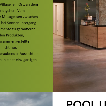
illage, ein Ort, an dem
Hand gehen. Vom
te Mittagessen zwischen
 bei Sonnenuntergang –
omente zu garantieren.
alen Produkten,
 zusammengestellte
nicht nur.
raubender Aussicht, in
 in einer einzigartigen
POOL 