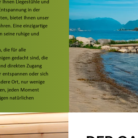
r Ihnen Liegestühle und
 Entspannung in der
ten, bietet Ihnen unser
hren. Eine einzigartige
n seine ruhige und
 die für alle
nigen gedacht sind, die
und direkten Zugang
r entspannen oder sich
ndere Ort, nur wenige
Ihnen, jeden Moment
igen natürlichen