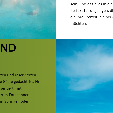
sein, und das alles in e
Perfekt für diejenigen, 
die ihre Freizeit in ei
möchten.
UND
erten und reservierten
 Gäste gedacht ist. Ein
sentiert, mit
e zum Entspannen
um Springen oder
.