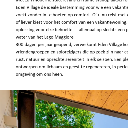
Met zijn moderne stacaravans en ruime standplaatsen 
Eden Village de ideale bestemming voor wie een vakantie
zoekt zonder in te boeten op comfort. Of u nu reist met 
of liever kiest voor het comfort van een vakantiewoning, u
oplossing voor elke behoefte — allemaal op slechts een 
water van het Lago Maggiore.
300 dagen per jaar geopend, verwelkomt Eden Village ko
vriendengroepen en soloreizigers die op zoek zijn naar 
rust, natuur en oprechte sereniteit in elk seizoen. Een pl
ontworpen om lichaam en geest te regenereren, in perf
omgeving om ons heen.