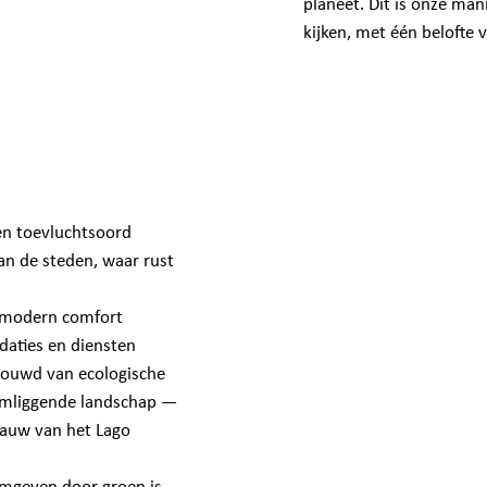
planeet. Dit is onze ma
kijken, met één belofte 
en toevluchtsoord
an de steden, waar rust
e modern comfort
aties en diensten
bouwd van ecologische
 omliggende landschap —
lauw van het Lago