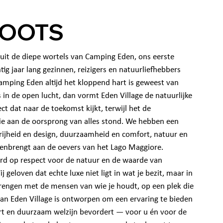
ROOTS
 uit de diepe wortels van Camping Eden, ons eerste
tig jaar lang gezinnen, reizigers en natuurliefhebbers
amping Eden altijd het kloppend hart is geweest van
s in de open lucht, dan vormt Eden Village de natuurlijke
ect dat naar de toekomst kijkt, terwijl het de
die aan de oorsprong van alles stond. We hebben een
vrijheid en design, duurzaamheid en comfort, natuur en
enbrengt aan de oevers van het Lago Maggiore.
eerd op respect voor de natuur en de waarde van
j geloven dat echte luxe niet ligt in wat je bezit, maar in
rbrengen met de mensen van wie je houdt, op een plek die
 van Eden Village is ontworpen om een ervaring te bieden
ert en duurzaam welzijn bevordert — voor u én voor de