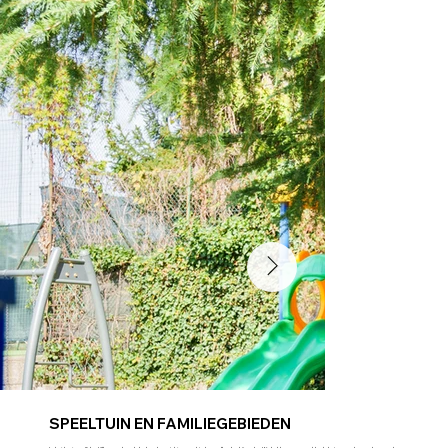
SPEELTUIN EN FAMILIEGEBIEDEN