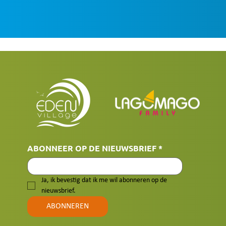
ABONNEER OP DE NIEUWSBRIEF
*
Ja, ik bevestig dat ik me wil abonneren op de 
nieuwsbrief.
ABONNEREN