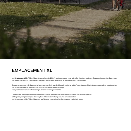
EMPLACEMENT XL
Les
Emplacements XL
d’Eden Village, d’une surface de 105 m², sont conçus pour ceux qui recherchent un maximum d’espace et de confort durant leurs
vacances. Parfaits pour caravanes et camping-cars de toutes dimensions, ils accueillent jusqu’à 8 personnes.
Chaque emplacement XL dispose d’un branchement électrique de 10 ampères et d’un point d’eau individuel. Situés dans une zone calme, ils sont proches
des sanitaires modernes avec douches chaudes gratuites et zones de lavage.
Il est possible de louer une salle de bain privée pour davantage d’intimité.
Le sol stabilisé avec larges zones en herbe offre un cadre agréable pour se détendre ou profiter d’activités en plein air.
Wi-Fi gratuit, congélateur pour blocs de glace et totem de recharge sécurisé sont à disposition.
Les Emplacements XL d’Eden Village sont parfaits pour ceux qui recherchent espace, confort et nature.