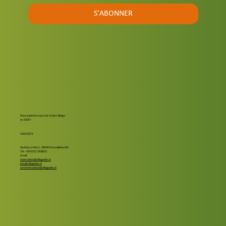
S'ABONNER
Nous espérons vous voir à Eden Village
en 2026 !
CONTACTS
Via Marco Polo 1, 28040 Dormelletto NO
Tel: +39 0322 1958011
Email:
reservation@villageden.it
info@villageden.it
amminstrazione@villageden.it