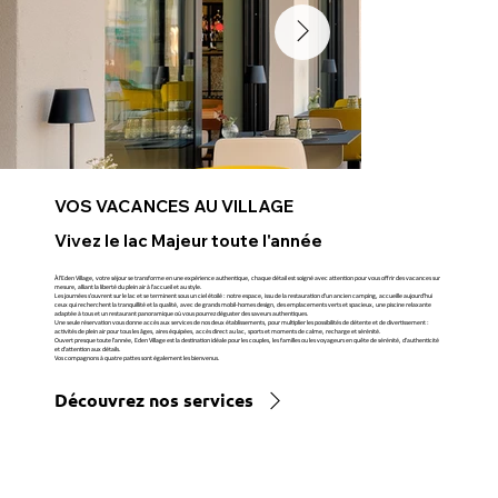
VOS VACANCES AU VILLAGE
Vivez le lac Majeur toute l'année
À l'Eden Village, votre séjour se transforme en une expérience authentique, chaque détail est soigné avec attention pour vous offrir des vacances sur
mesure, alliant la liberté du plein air à l'accueil et au style.
Les journées s'ouvrent sur le lac et se terminent sous un ciel étoilé : notre espace, issu de la restauration d'un ancien camping, accueille aujourd'hui
ceux qui recherchent la tranquillité et la qualité, avec de grands mobil-homes design, des emplacements verts et spacieux, une piscine relaxante
adaptée à tous et un restaurant panoramique où vous pourrez déguster des saveurs authentiques.
Une seule réservation vous donne accès aux services de nos deux établissements, pour multiplier les possibilités de détente et de divertissement :
activités de plein air pour tous les âges, aires équipées, accès direct au lac, sports et moments de calme, recharge et sérénité.
Ouvert presque toute l'année, Eden Village est la destination idéale pour les couples, les familles ou les voyageurs en quête de sérénité, d'authenticité
et d'attention aux détails.
Vos compagnons à quatre pattes sont également les bienvenus.
Découvrez nos services