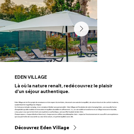
EDEN VILLAGE
Là où la nature renaît, redécouvrez le plaisir
d'un séjour authentique.
Eden Village est né d'un projet de renaissance et de respect du territoire, devenant une oasis de tranquillité, de nature intacte et de confort moderne,
surplombant le magnifique lac Majeur.
Ce n'est pas un simple camping, ni un complexe hôtelier sans personnalité : Eden Village est l'évolution de notre Camping Eden, une nouvelle forme
d'hospitalité qui allie tradition et innovation et équilibre durabilité et raffinement. Ici, un coin oublié se transforme en un village innovant et durable,
conçu pour ceux qui recherchent une expérience authentique, sans sacrifier le plaisir du bien-être.
Chaque espace, chaque détail architectural, chaque service reflète une philosophie claire : respecter l'environnement et vous offrir une expérience
qui vous permette de vous sentir au cœur de la nature, en parfait équilibre avec elle.
Découvrez Eden Village