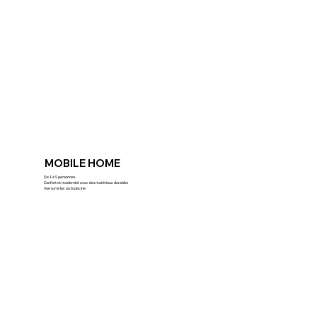
MOBILE HOME
De 1 à 5 personnes.
Confort et modernité avec des matériaux durables
Vue sur le lac ou la piscine