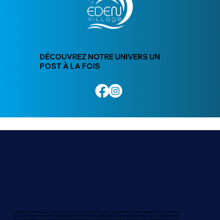
DÉCOUVREZ NOTRE UNIVERS UN
POST À LA FOIS
Eden Village fait partie du projet LagoMago Family, un réseau de campings familiaux situés au bord du lac Majeur, unis par l'objectif de valoriser le
territoire et d'offrir une expérience inoubliable à nos hôtes. Grâce à cette collaboration, les mascottes du projet ont vu le jour : Lago Mago, Eva et
Jerry, qui racontent une histoire d'amitié, d'amour pour le lac et de respect pour sa nature intacte. Chaque structure participe à cette aventure,