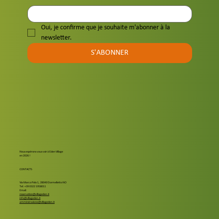
Oui, je confirme que je souhaite m'abonner à la 
newsletter.
S'ABONNER
Nous espérons vous voir à Eden Village
en 2026 !
CONTACTS
Via Marco Polo 1, 28040 Dormelletto NO
Tel: +39 0322 1958011
Email:
reservation@villageden.it
info@villageden.it
amminstrazione@villageden.it