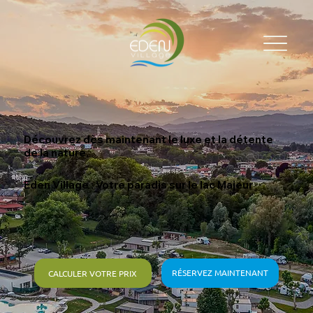
Découvrez dès maintenant le luxe et la détente
de la nature.
Eden Village : Votre paradis sur le lac Majeur
RÉSERVEZ MAINTENANT
CALCULER VOTRE PRIX