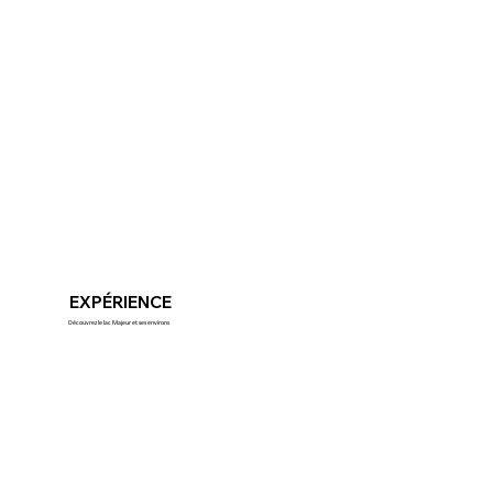
EXPÉRIENCE
Découvrez le lac Majeur et ses environs