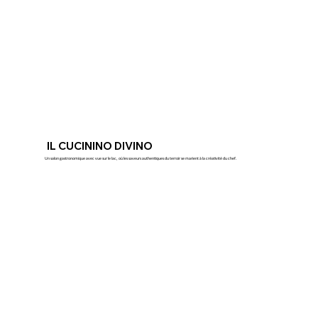
IL CUCININO DIVINO
Un salon gastronomique avec vue sur le lac, où les saveurs authentiques du terroir se marient à la créativité du chef.