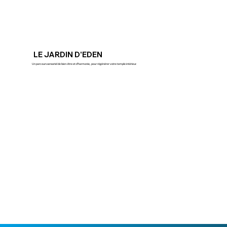
LE JARDIN D'EDEN
Un parcours sensoriel de bien-être et d'harmonie, pour régénérer votre temple intérieur.