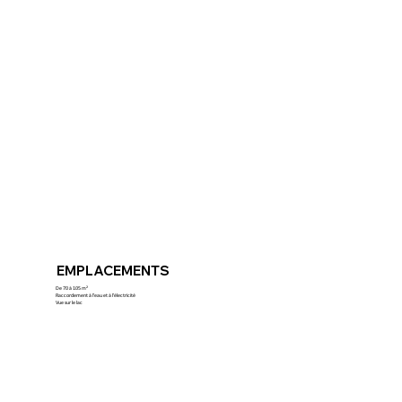
EMPLACEMENTS
De 70 à 105 m²
Raccordement à l'eau et à l'électricité
Vue sur le lac