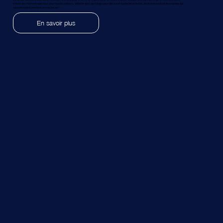
créant des moments spéciaux pour tous les visiteurs. Visitez le site Lago Mago pour découvrir toutes les activités, les événements et les surprises qui
vous attendent pendant vos vacances !
En savoir plus