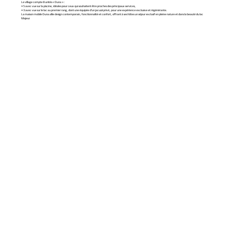
Le village compte 8 unités « Duna » :
• 5 avec vue sur la piscine, idéales pour ceux qui souhaitent être proches des principaux services,
• 3 avec vue sur le lac au premier rang, dont une équipée d'un jacuzzi privé, pour une expérience exclusive et régénérante.
La maison mobile Duna allie design contemporain, fonctionnalité et confort, offrant à ses hôtes un séjour exclusif en pleine nature et dans la beauté du lac
Majeur.