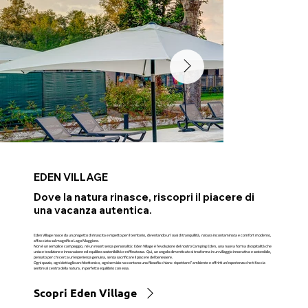
EDEN VILLAGE
Dove la natura rinasce, riscopri il piacere di
una vacanza autentica.
Eden Village nasce da un progetto di rinascita e rispetto per il territorio, diventando un’oasi di tranquillità, natura incontaminata e comfort moderno,
affacciata sul magnifico Lago Maggiore.
Non è un semplice campeggio, né un resort senza personalità: Eden Village è l'evoluzione del nostro Camping Eden, una nuova forma di ospitalità che
unisce tradizione e innovazione ed equilibra sostenibilità e raffinatezza. Qui, un angolo dimenticato si trasforma in un villaggio innovativo e sostenibile,
pensato per chi cerca un'esperienza genuina, senza sacrificare il piacere del benessere.
Ogni spazio, ogni dettaglio architettonico, ogni servizio raccontano una filosofia chiara: rispettare l’ambiente e offrirti un'esperienza che ti faccia
sentire al centro della natura, in perfetto equilibrio con essa.
Scopri Eden Village