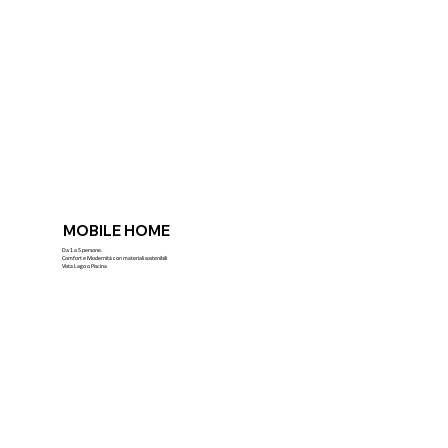
MOBILE HOME
Da 1 a 5 persone.
Comfort e Modernità con materiali sostenibili
Vista Lago o Piscina