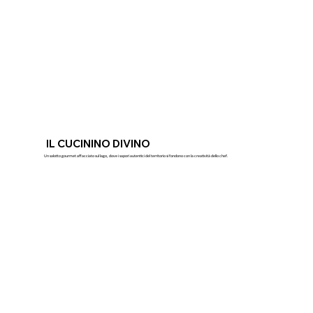
IL CUCININO DIVINO
Un salotto gourmet affacciato sul lago, dove i sapori autentici del territorio si fondono con la creatività dello chef.