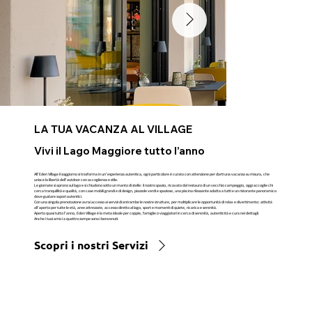
LA TUA VACANZA AL VILLAGE
Vivi il Lago Maggiore tutto l’anno
All’Eden Village il soggiorno si trasforma in un’esperienza autentica, ogni particolare è curato con attenzione per darti una vacanza su misura, che
unisce la libertà dell’outdoor con accoglienza e stile.
Le giornate si aprono sul lago e si chiudono sotto un manto di stelle: il nostro spazio, ricavato dal restauro di un vecchio campeggio, oggi accoglie chi
cerca tranquillità e qualità, con case mobili grandi e di design, piazzole verdi e spaziose, una piscina rilassante adatta a tutti e un ristorante panoramico
dove gustare sapori autentici.
Con una singola prenotazione avrai accesso ai servizi di entrambe le nostre strutture, per moltiplicare le opportunità di relax e divertimento: attività
all’aperto per tutte le età, aree attrezzate, accesso diretto al lago, sport e momenti di quiete, ricarica e serenità.
Aperto quasi tutto l’anno, Eden Village è la meta ideale per coppie, famiglie o viaggiatori in cerca di serenità, autenticità e cura nei dettagli.
Anche i tuoi amici a quattro zampe sono i benvenuti.
Scopri i nostri Servizi