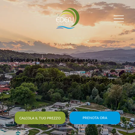
Scopri ora il lusso e il relax della natura
Eden Village: il tuo Paradiso sul Lago Maggiore
PRENOTA ORA
CALCOLA IL TUO PREZZO