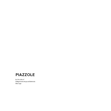
PIAZZOLE
Da 70 a 105 m²
Collegamento Acqua ed Elettricità
Vista Lago