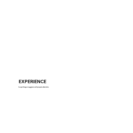
EXPERIENCE
Scopri il lago maggiore ed il proprio distretto