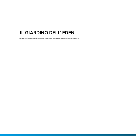
IL GIARDINO DELL' EDEN
Un percorso sensoriale di benessere e armonia, per rigenerare il tuo tempio interiore.