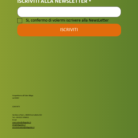
ISCRIVITI ALLA NEWSLETTER
*
Si, confermo di volermi iscrivere alla NewsLetter
ISCRIVITI
Vi aspettiamo all' Eden Village
nel 2026!
CONTATTI
Via Marco Polo 1, 28040 Dormelletto NO
Tel: +39 0322 1958011
Email:
reservation@villageden.it
info@villageden.it
amminstrazione@villageden.it