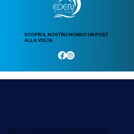
SCOPRI IL NOSTRO MONDO UN POST
ALLA VOLTA
Eden Village è parte del progetto LagoMago Family, una rete di campeggi a conduzione familiare situati sul Lago Maggiore, uniti dall’obiettivo di
valorizzare il territorio e offrire un'esperienza indimenticabile ai nostri ospiti. Grazie a questa collaborazione, sono nate le mascotte del progetto:
Lago Mago, Eva e Jerry, che raccontano una storia di amicizia, amore per il lago e rispetto per la sua natura incontaminata. Ogni struttura